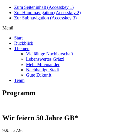
Zum Seiteninhalt (
Accesskey
1)
Zur Hauptnavigation (
Accesskey
2)
Zur Subnavigation (
Accesskey
3)
Menü
Start
Rückblick
Themen
Vielfältige Nachbarschaft
Lebenswertes Grätzl
Mehr Miteinander
Nachhaltige Stadt
Gute Zukunft
Team
Programm
Wir feiern 50 Jahre GB*
9.9. - 27.9.